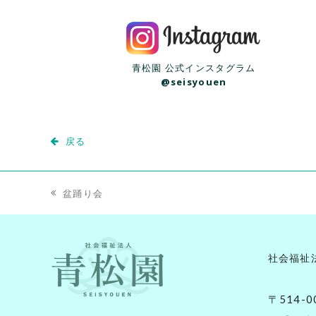
青松園 公式インスタグラム
@seisyouen
戻る
盆踊り会
previous
post:
社会福祉
〒514-0