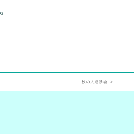
励
秋の大運動会
next
post:
am