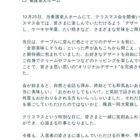
養護老人ホーム
12月25日、当養護老人ホームにて、クリスマス会を開催
スマス会では、皆さまに楽しんでいただけるよう「デザー
し、ケーキや羊羹、たい焼きなど、さまざまな甘味をご用
当日は、テーブルに並んだ色とりどりのデザートを前に、
「全部美味しそうね」といった声があちこちから聞こえ、
と期待感に包まれていました。お好きなデザートを自由に
ご自身でクリームやフルーツなどのトッピングを楽しんで
ことで、皆さま思い思いの“オリジナルデザート”を完成さ
た。
会が始まると、自然と会話も弾み、終始とても和気あいあ
当に美味しい」「おかわりしてもいい?」と笑顔で話され
何度もおかわりをされる方もいらっしゃいました。それだ
を過ごしていただけたのではないかと、職員一同大変嬉し
クリスマスという特別な日に、皆さまと一緒に笑顔あふれ
ができ、心温まる行事となりました。
今後も、入居者の皆さまに楽しんでいただける行事や、季