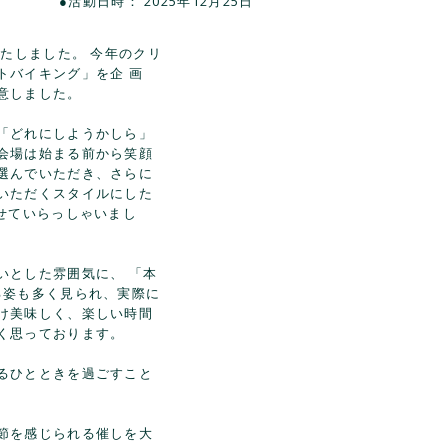
●活動日時： 2025年12月25日
いたしました。 今年のクリ
トバイキング」を企 画
意しました。
「どれにしようかしら」
会場は始まる前から笑顔
選んでいただき、さらに
いただくスタイルにした
せていらっしゃいまし
いとした雰囲気に、 「本
る姿も多く見られ、実際に
け美味しく、楽しい時間
く思っております。
るひとときを過ごすこと
節を感じられる催しを大