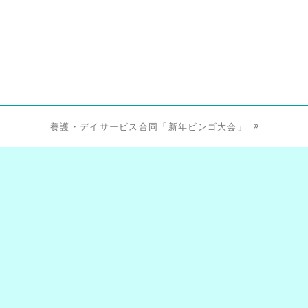
養護・デイサービス合同「新年ビンゴ大会」
next
post:
am