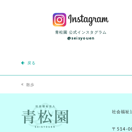
青松園 公式インスタグラム
@seisyouen
戻る
散歩
previous
post:
社会福祉
〒514-0