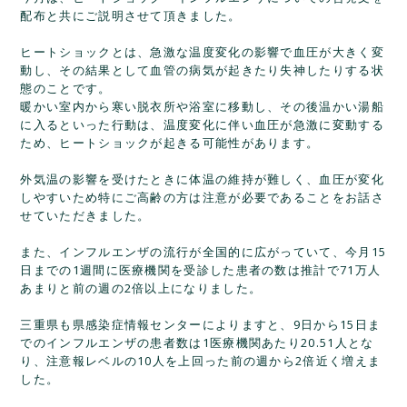
配布と共にご説明させて頂きました。
ヒートショックとは、急激な温度変化の影響で血圧が大きく変
動し、その結果として血管の病気が起きたり失神したりする状
態のことです。
暖かい室内から寒い脱衣所や浴室に移動し、その後温かい湯船
に入るといった行動は、温度変化に伴い血圧が急激に変動する
ため、ヒートショックが起きる可能性があります。
外気温の影響を受けたときに体温の維持が難しく、血圧が変化
しやすいため特にご高齢の方は注意が必要であることをお話さ
せていただきました。
また、インフルエンザの流行が全国的に広がっていて、今月15
日までの1週間に医療機関を受診した患者の数は推計で71万人
あまりと前の週の2倍以上になりました。
三重県も県感染症情報センターによりますと、9日から15日ま
でのインフルエンザの患者数は1医療機関あたり20.51人とな
り、注意報レベルの10人を上回った前の週から2倍近く増えま
した。