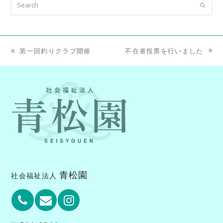
Submit
不在者投票を行いました
第一回釣りクラブ開催
next
previous
post:
post:
青松園
社会福祉法人
Phone
Email
Instagram