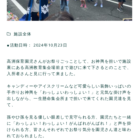
施設全体
●活動日時： 2024年10月23日
高洲保育園児さんがお祭りごっことして、お神輿を担いで施設
裏にある高洲教育集会場前まで遊びに来て下さるとのことで、
入所者さんと見に行って来ました。
キャンディーやアイスクリームなど可愛らしい装飾いっぱいの
手作りお神輿を「わっしょいわっしょい！」と元気な掛け声を
出しながら、一生懸命集会所まで担いで来てくれた園児達を見
て、
孫やひ孫を見る優しい眼差しで見守られる方、園児たちと一緒
に「わっしょい！わっしょい！がんばれがんばれ！」と声を掛
けられる方、皆さんそれぞれでお祭り気分を園児さん達と味わ
れておられました。