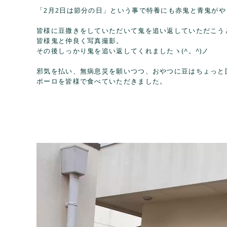
「2月2日は節分の日」という事で特養にも赤鬼と青鬼が
皆様に豆撒きをしていただいて鬼を追い返していただこう
皆様鬼と仲良く写真撮影。
その後しっかり鬼を追い返してくれましたヽ(^。^)ノ
邪気を払い、無病息災を願いつつ、おやつに豆はちょっと
ボーロを皆様で食べていただきました。
動
画
プ
レ
ー
ヤ
ー