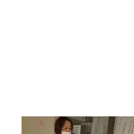
動
画
プ