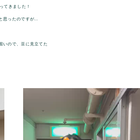
やってきました！
と思ったのですが…
固いので、豆に見立てた
動
画
プ
レ
ー
ヤ
ー